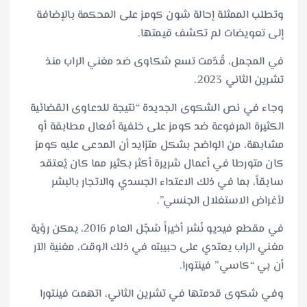
وتطلب الممثلة إحالة شون كومز على المحكمة بالإضافة
إلى تعويضات لم تكشف قيمتها.
في المجمل، قُدّمت تسع شكاوى ضد مغني الراب منذ
تشرين الثاني 2023.
وجاء في نص الشكوى الجديدة “نتيجة للدعاوى القضائية
الكثيرة المرفوعة ضد كومز على خلفية أفعال مطابقة أو
مشابهة، من الواضح بشكل متزايد أن المدعى عليه كومز
كان متورطا في أعمال شريرة أكثر بكثير مما كان يُعتقد
سابقاً، بما في ذلك الاعتداء الجسدي والاتجار بالبشر
لأغراض الاستغلال الجنسي”.
في مقطع فيديو نُشر أخيراً سُجّل العام 2016، يمكن رؤية
مغني الراب يعتدي على حبيبته في ذلك الوقت، مغنية الآر
أن بي “كاسي” فينتورا.
وفي شكوى قدمتها في تشرين الثاني، اتهمت فينتورا