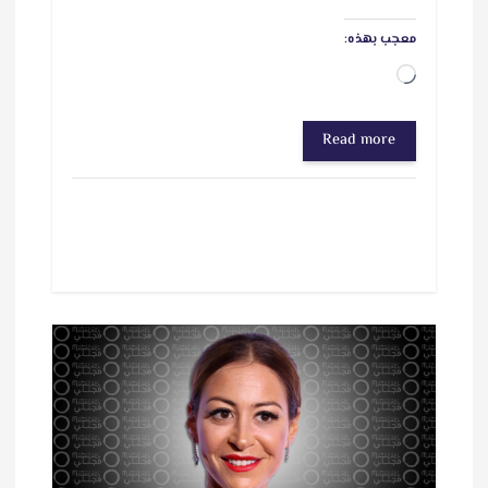
معجب بهذه:
ج
ا
Read more
ر
ي
ا
ل
ت
ح
م
ي
ل
…