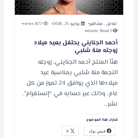
تفاعل
,
مشاهير
يوليو 25, 2026
877 views
1 minute Read
أحمد الجنايني يحتفل بعيد ميلاد
زوجته منة شلبي
هنّأ المنتج أحمد الجنايني، زوجته
النجمة منة شلبي بمناسبة عيد
ميلادها الذي يوافق 24 تموز من كل
عام، وذلك عبر حسابه في “إنستغرام”.
نشر…
شارك هذا الموضوع:
فيس بوك
X