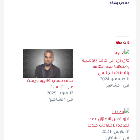
معجب بهذه:
ذات صلة
جاي زي إلى جانب بيونسيه
وابنتهما بعد اتهامه
بالاعتداء الجنسي
11 ديسمبر، 2024
حذف حساب كانييه ويست
في "مشاهير"
على “إكس”
12 فبراير، 2025
في "مشاهير"
ليزو تعلن الاعتزال بعد
تصاعد الانتقادات ضدها
31 مارس، 2024
في "مشاهير"