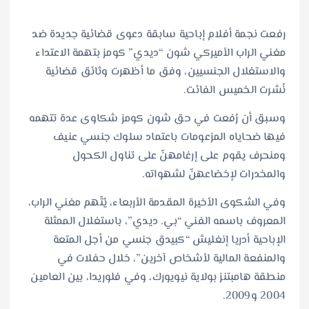
رفعت نجمة أفلام إباحية سابقة دعوى قضائية جديدة ضد
مغني الراب الأميركي شون “ديدي” كومز بتهمة الاعتداء
والاستغلال الجنسيين، وفق ما أظهرت وثائق قضائية
نُشرت الخميس الفائت.
وسبق أن رُفعت في حق شون كومز شكاوى عدة تتهمه
فيها ضحاياه المزعومات باعتماد سلوك جنسي عنيف
ومنحرف يقوم على إرغامهنّ على تناول الكحول
والمخدرات لإخضاعهنّ لشهواته.
وفي الشكوى الأخيرة المقدمة الأربعاء، يُتّهم مغني الراب،
المعروف باسمه الفني “بي. ديدي”، باستغلال الممثلة
الإباحية أدريا إنغليش “كبيدق جنسي من أجل المتعة
والمنفعة المالية لأشخاص آخرين”، خلال حفلات في
منطقة هامبتنز بولاية نيويورك، وفي فلوريدا، بين العامين
2004 و2009.