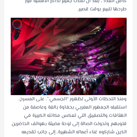
كامل العدد ، بعد أن نفدت جميع تذاكر الأمسية فور
طرحها للبيع بوقت قصير.
ومنذ اللحظات الأولى لظهور “الجسمي”، على المسرح،
استقبله الجمهور المغربي بحفاوة بالغة وعاصفة من
الهتافات والتصفيق التي تعكس مكانته الكبيرة في
قلوبهم وتحولت الصالة إلى لوحة مضيئة بهواتف الحاضرين
الذين شاركوه غناء أعماله الشهيرة، إلى جانب تقديمه