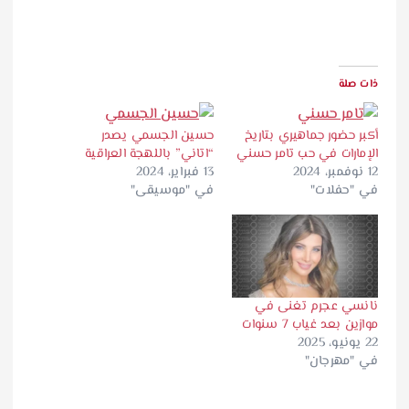
ذات صلة
أكبر حضور جماهيري بتاريخ
حسين الجسمي يصدر
الإمارات في حب تامر حسني
“اتاني” باللهجة العراقية
12 نوفمبر، 2024
13 فبراير، 2024
في "حفلات"
في "موسيقى"
نانسي عجرم تغنى في
موازين بعد غياب 7 سنوات
22 يونيو، 2025
في "مهرجان"