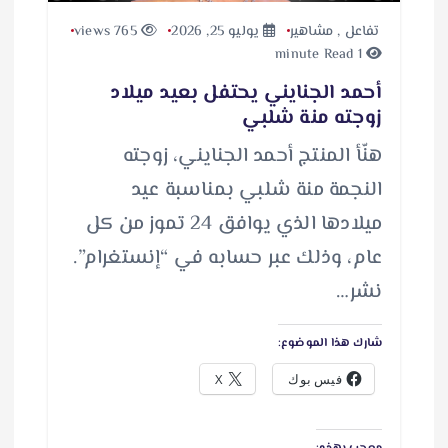
تفاعل
,
مشاهير
يوليو 25, 2026
765 views
1 minute Read
أحمد الجنايني يحتفل بعيد ميلاد
زوجته منة شلبي
هنّأ المنتج أحمد الجنايني، زوجته
النجمة منة شلبي بمناسبة عيد
ميلادها الذي يوافق 24 تموز من كل
عام، وذلك عبر حسابه في “إنستغرام”.
نشر…
شارك هذا الموضوع:
فيس بوك
X