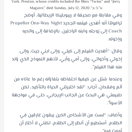
York. Preston, whose credits included the films “Twins” and “Jerry
Maguire,” died Sunday, July 12, 2020.”;s:3:”u
وفي مقابلة مع صحيفة لا ريبوبليكا الإيطالية، أوضح
ترافولتا أنه أهدى فيلمه الجديد Propeller One-Way Night
Coach إلى زوجته وابنه الراحلين، بالإضافة إلى والديه
وإخوته.
وقال: “أهديت الفيلم إلى كيلي، وإلى ابني جيت، وإلى
إخوتي وأخواتي، وإلى أمي وأبي، لأنهم النموذج الذي وُلد
منه هذا الفيلم”.
وعندما سُئل عن كيفية احتفاظه بتفاؤله رغم ما عاناه من
ألم وفقدان، أجاب: “لقد اختبرتني الحياة بالتأكيد، لكن
طبيعتي هي البحث عن الجانب الإيجابي، حتى في مواجهة
الأسوأ”.
وأضاف: “لست من الأشخاص الذين يبقون غارقين في
الظلام. أستطيع أن أنظر إلى الظلام، لكنني لا أختار أن
أموت فيه”.