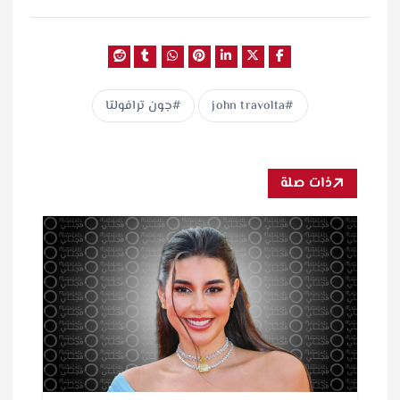
john travolta
جون ترافولتا
ذات صلة