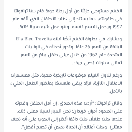
الفيلم مستوحى جزئيًا من أول رحلة جوية قام بها ترافولتا
في طفولته، كما يستند إلى كتاب الأطفال الذي ألّفه عام
1997 ويحمل الاسم نفسه. وهو عمل شبه سيرة ذاتية.
ويشارك في بطولة الفيلم أيضًا ابنته Ella Bleu Travolta
البالغة من العمر 26 عامًا. وتدور أحداثه في الولايات
المتحدة عام 1962 من خلال عيني طفل يبلغ من العمر
ثماني سنوات يُدعى جيف.
ورغم تناول الفيلم موضوعات تاريخية صعبة، مثل معسكرات
الاعتقال النازية، فإنه يبقى متمسكًا بمنظور الطفل المليء
بالأمل.
وقال ترافولتا: “أردت هذه الصدق، إن أمل الطفل وقدرته
على الصمود أمران فريدان؛ نحن الكبار نسينا معنى ذلك.
عندما كنت طفلًا، كنت دائمًا أنظر إلى الكوب على أنه نصف
ممتلئ، وكنت أعتقد أن الحياة يمكن أن تصبح أفضل”.