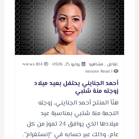
تفاعل
,
مشاهير
يوليو 25, 2026
814 views
1 minute Read
أحمد الجنايني يحتفل بعيد ميلاد
زوجته منة شلبي
هنّأ المنتج أحمد الجنايني، زوجته
النجمة منة شلبي بمناسبة عيد
ميلادها الذي يوافق 24 تموز من كل
عام، وذلك عبر حسابه في “إنستغرام”.