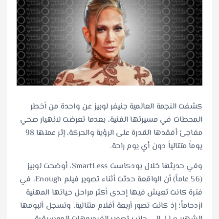
كشفت النجمة العالمية جنيفر لوبيز عن واحدة من أخطر
المحطات في مسيرتها الفنية، بعدما تعرضت لانهيار صحي
مفاجئ أفقدها القدرة على الرؤية والحركة، إثر عملها 98
يوماً متتالياً دون أي يوم راحة.
وفي حديثها خلال بودكاست SmartLess، أوضحت لوبيز
(56 عاماً) أن الواقعة حدثت أثناء تصوير فيلم Enough، في
فترة كانت تعيش فيها إحدى أكثر مراحل حياتها المهنية
ازدحاماً؛ إذ كانت تصور أربعة أفلام متتالية، وتسجل ألبومها