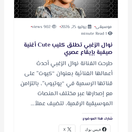
موسيقى
يوليو 25, 2026
902 views
1 minute Read
نوال الزغبي تطلق كليب Cute أغنية
صيفية بإيقاع عصري
طرحت الفنانة نوال الزغبي أحدث
أعمالها الغنائية بعنوان “كيوت” على
قناتها الرسمية في “يوتيوب”، بالتزامن
مع إصدارها عبر مختلف المنصات
الموسيقية الرقمية، لتضيف عملاً…
شارك هذا الموضوع:
فيس بوك
X