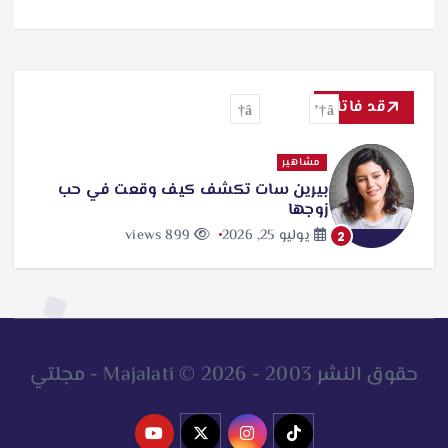
ت
ح
م
ي
قد فاتك
ل
مشاهير
…
بيرين سات تكشف كيف وقعت في حب
زوجها
يوليو 25, 2026
899 views
2
حقوق النشر 2003 - 2026 © Majalati - مجلتي