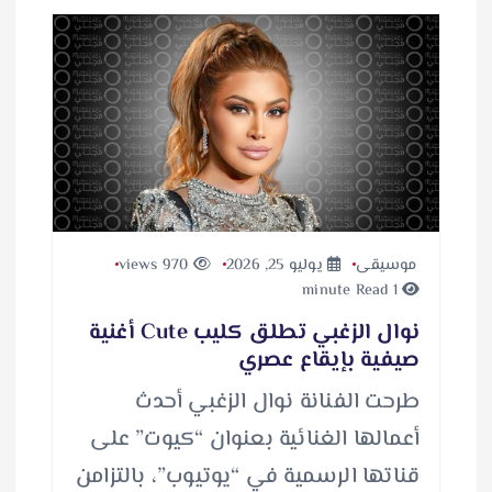
ح
م
ي
ل
…
موسيقى
يوليو 25, 2026
970 views
1 minute Read
نوال الزغبي تطلق كليب Cute أغنية
صيفية بإيقاع عصري
طرحت الفنانة نوال الزغبي أحدث
أعمالها الغنائية بعنوان “كيوت” على
قناتها الرسمية في “يوتيوب”، بالتزامن