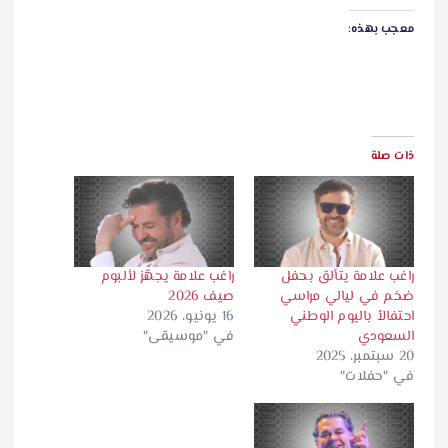
معجب بهذه:
ذات صلة
راغب علامة يتألق بحفل
راغب علامة يجهّز لألبوم
ضخم في ليالي مراسي
صيف 2026
احتفالاً باليوم الوطني
16 يونيو، 2026
السعودي
في "موسيقى"
20 سبتمبر، 2025
في "حفلات"