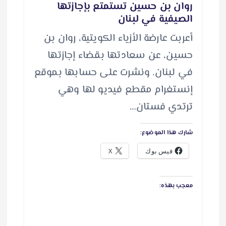
روان بن حسين تستمتع بإجازتها
الصيفية في لبنان
أعربت عارضة الأزياء الكويتية، روان بن
حسين، عن سعادتها بقضاء إجازتها
في لبنان. ونشرت على حسابها بموقع
إنستغرام مقطع فيديو لها وهي
ترتدي فستان…
شارك هذا الموضوع:
فيس بوك
X
معجب بهذه: