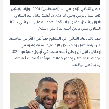
وكان الثنائي تزوج في آب (أغسطس) 2021، ورُزقا بابنتين
هما عليا ومريم. وفي آب 2023، أعلنت علياء خبر الطلاق
الأول بشكل مفاجئ قائلة: “الحمد للّه على كلّ شيء.. تمّ
الطلاق بيني وبين أحمد بناءً على رغبته”.
بعد ذلك، عاد الثنائي إلى الظهور معاً في أكثر من مناسبة،
من بينها حفل زفاف نجل الإعلامية بسمة وهبة في
إيطاليا، قبل أن يعلن أحمد سعد في أيلول/سبتمبر 2024
عودته إليها خلال إحدى حفلاته، مؤكّداً أنهما بدآ مرحلة
جديدة من حياتهما.