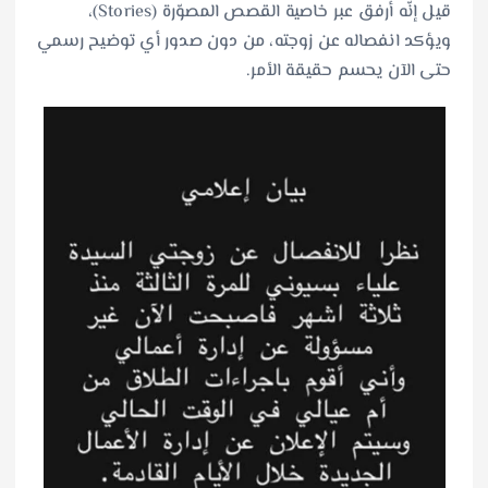
قيل إنّه أُرفق عبر خاصية القصص المصوّرة (Stories)،
ويؤكد انفصاله عن زوجته، من دون صدور أي توضيح رسمي
حتى الآن يحسم حقيقة الأمر.