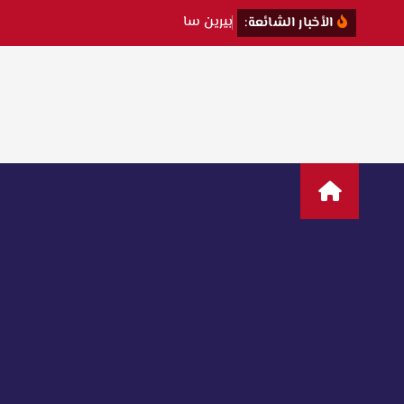
ب
ي
ر
ي
ن
س
ا
ت
ت
ك
ش
ف
ك
ي
الأخبار الشائعة: