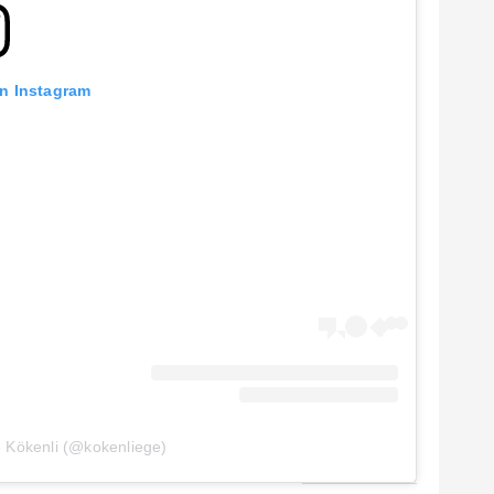
on Instagram
e Kökenli (@kokenliege)