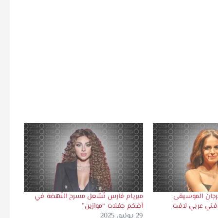
رجان الموسيقى
ميريام فارس تُشعل مسرح النّهضة في
فني عربي لافت
أضخم حفلات “موازين”
29 يونيو، 2025