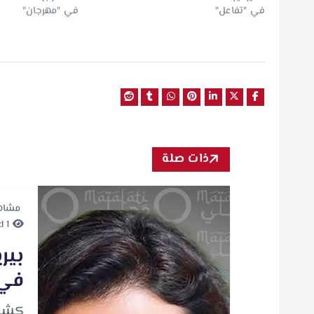
في "تفاعل"
في "مهرجان"
ذات صلة
مشاه
1 minute Read
بير
في 
كشفت