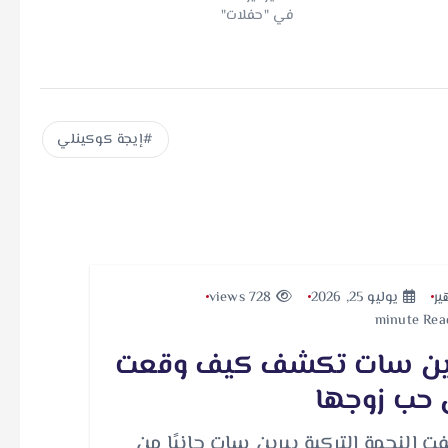
في "حفلات"
إيجة كوكينلي
ير
يوليو 25, 2026
728 views
ين سات تكشف كيف وقعت
حب زوجها
 النجمة التركية بيرين سات جانبًا من