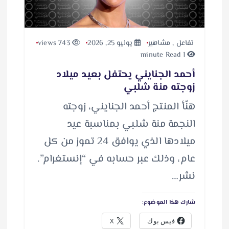
تفاعل
,
مشاهير
يوليو 25, 2026
743 views
1 minute Read
أحمد الجنايني يحتفل بعيد ميلاد
زوجته منة شلبي
هنّأ المنتج أحمد الجنايني، زوجته
النجمة منة شلبي بمناسبة عيد
ميلادها الذي يوافق 24 تموز من كل
عام، وذلك عبر حسابه في “إنستغرام”.
نشر…
شارك هذا الموضوع:
فيس بوك
X