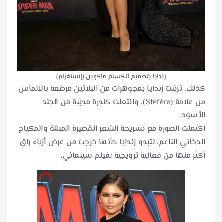
زندايا بتصميم ألكسندر ماكوين (إنستغرام)
كذلك، تزيّنت زندايا بمجوهرات من البلاتين مرصّعة بالألماس
من علامة (Stéfère)، وانتعلت كندرة مدبّبة من الجلد
الأسود.
اكتملت الصورة مع تسريحة الشعر القصيرة المبللة والمكياج
الدخاني الناعم، لتبدو زندايا كأنها خرجت من عرض أزياء راقٍ
أكثر منها من فعالية ترويجية لفيلم سينمائي.