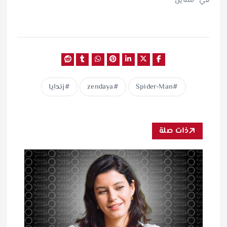
في "ستايل"
Spider-Man
zendaya
زندايا
ذات صلة