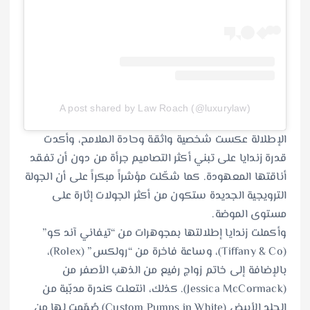
A post shared by Law Roach (@luxurylaw)
الإطلالة عكست شخصية واثقة وحادة الملامح، وأكدت
قدرة زندايا على تبني أكثر التصاميم جرأة من دون أن تفقد
أناقتها المعهودة. كما شكّلت مؤشراً مبكراً على أن الجولة
الترويجية الجديدة ستكون من أكثر الجولات إثارة على
مستوى الموضة.
وأكملت زندايا إطلالتها بمجوهرات من “تيفاني آند كو”
(Tiffany & Co)، وساعة فاخرة من “رولكس” (Rolex)،
بالإضافة إلى خاتم زواج رفيع من الذهب الأصفر من
(Jessica McCormack). كذلك، انتعلت كندرة مدبّبة من
الجلد الأبيض (Custom Pumps in White) صُمّمت لها من