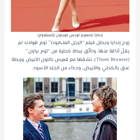
زندايا بتصميم لويس فويتون (إنستغرام)
زوج زندايا وبطل فيلم “الرجل العنكبوت” توم هولاند لم
يقلّ أناقة عنها، وتألّق ببدلة كحلية من “توم براون”
(Thom Browne)، نسّقها مع قميص باللون الأبيض وربطة
عنق بالكحلي والأبيض، وحذاء من الجلد الأسود.