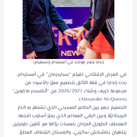
زندايا وتوم هولاند في أمستردام (إنستغرام)
في العرض الافتتاحي لفيلم “سبايدرمان” في أمستردام،
بدت زندايا في قمّة التألق بتصميمٍ مميّز بالأسود من
مجموعة خريف وشتاء 2026/2027 من “ألكسندر ماكوين”
(Alexander McQueen).
التصميم جمع بين الطابع المسرحي الذي تشتهر به الدار
البريطانيّة وبين الرقي المعاصر الذي يميّز أسلوب النجمة.
المعطف الطويل المزدان بلمسات برّاقة مع كُمّين طويلين
ينتهيان بكشكش ساتيني، والفستان الشفاف المطرّز