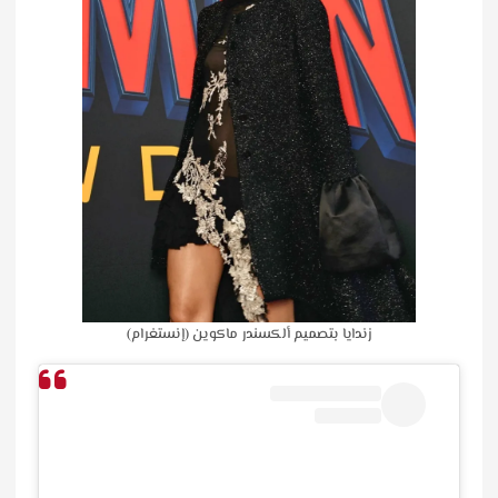
زندايا بتصميم ألكسندر ماكوين (إنستغرام)