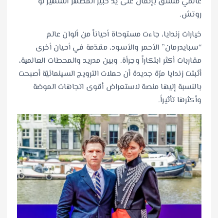
عالمي منسّق بإتقان على يد خبير المظهر الشهير لو
روتش.
خيارات زندايا، جاءت مستوحاة أحياناً من ألوان عالم
“سبايدرمان” الأحمر والأسود، مقدّمة في أحيان أخرى
مقاربات أكثر ابتكاراً وجرأة. وبين مدريد والمحطات العالمية،
أثبتت زندايا مرّة جديدة أن حملات الترويج السينمائيّة أصبحت
بالنسبة إليها منصة لاستعراض أقوى اتجاهات الموضة
وأكثرها تأثيراً.