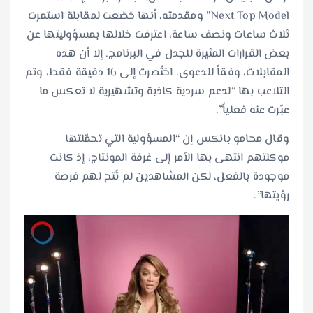
Next Top Model” ومقدمته، أنها خضعت لمقابلة استمرت
ثلاث ساعات ونصف ساعة، اعترفت خلالها بمسؤوليتها عن
بعض القرارات المثيرة للجدل في البرنامج. إلا أن هذه
المقابلات، وفقاً للدعوى، اختُصرت إلى 16 دقيقة فقط، وتم
التلاعب بها “لدعم سردية كاذبة وتشهيرية لا تعكس ما
عبّرت عنه فعلياً”.
وقال محامو بانكس إن “المسؤولية التي تحمّلتها
موكلتهم انتهى بها الأمر إلى غرفة المونتاج، إذ كانت
موجودة بالفعل، لكن المشاهدين لم تُتح لهم فرصة
رؤيتها”.