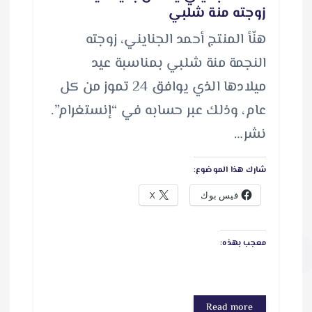
زوجته منة شلبي
هنّأ المنتج أحمد الجنايني، زوجته
النجمة منة شلبي بمناسبة عيد
ميلادها الذي يوافق 24 تموز من كل
عام، وذلك عبر حسابه في “إنستغرام”.
نشر…
شارك هذا الموضوع:
فيس بوك
X
معجب بهذه:
Read more