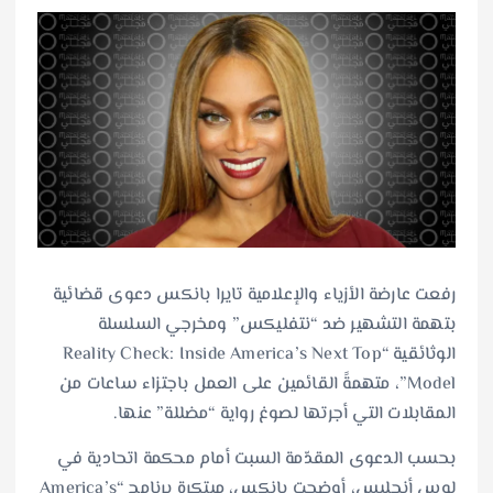
رفعت عارضة الأزياء والإعلامية تايرا بانكس دعوى قضائية
بتهمة التشهير ضد “نتفليكس” ومخرجي السلسلة
الوثائقية “Reality Check: Inside America’s Next Top
Model”، متهمةً القائمين على العمل باجتزاء ساعات من
المقابلات التي أجرتها لصوغ رواية “مضللة” عنها.
بحسب الدعوى المقدّمة السبت أمام محكمة اتحادية في
لوس أنجليس، أوضحت بانكس، مبتكرة برنامج “America’s