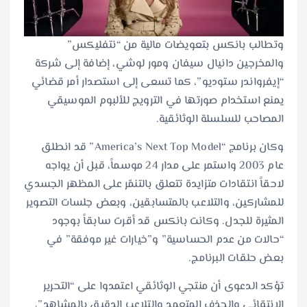
وتطالب بانكس بتعويضات مالية من “نتفليكس”
والمخرجين دانيال سيفان ومور لوشي، إضافة إلى شركة
“إيفرواندر ستوديو”، كما تسعى إلى استصدار أمر قضائي
يمنع استخدام صورتها في الترويج للألبوم الموسيقي
المصاحب للسلسلة الوثائقية.
وكان برنامج “America’s Next Top Model” قد انطلق
عام 2003 واستمر على مدار 24 موسماً، قبل أن يواجه
لاحقاً انتقادات متزايدة تتعلق بالتنمّر على المظهر الجسدي
للمشاركين، والتلاعب بالمتسابقين، وبعض جلسات التصوير
المثيرة للجدل. وكانت بانكس قد أقرت سابقاً بوجود
“حالات من عدم الحساسية” و”خيارات غير موفقة” في
بعض حلقات البرنامج.
تؤكد الدعوى أن منتجي الوثائقي اعتمدوا على “التحرير
الانتقائي والحذف المتعمد والتلاعب الدقيق بالمشاهد”،