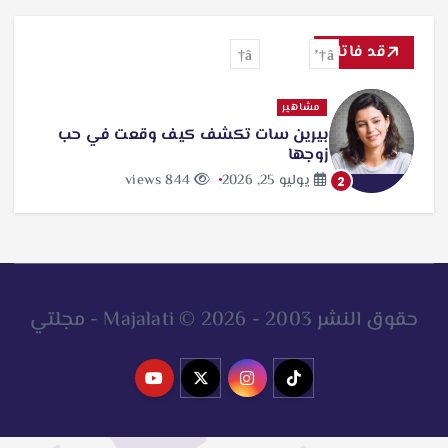
ح
ث
قد فاتك
ع
ن
مشاهير
بيرين سات تكشف كيف وقعت في حب
:
زوجها
يوليو 25, 2026
844 views
2
حقوق النشر 2003 - 2026 © Majalati - مجلتي