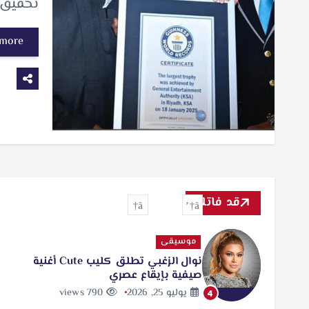
تحقيق 
 more
قد فاتك
موسيقى
نوال الزغبي تطلق كليب Cute أغنية
صيفية بإيقاع عصري
يوليو 25, 2026
790 views
4