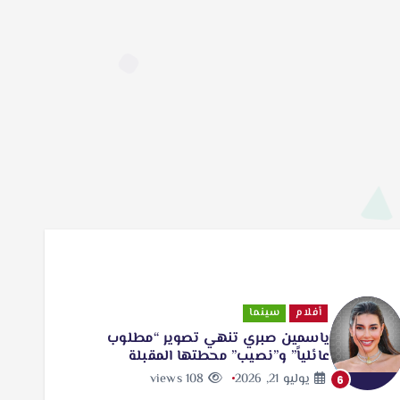
أفلام
سينما
ياسمين صبري تنهي تصوير “مطلوب
عائلياً” و”نصيب” محطتها المقبلة
يوليو 21, 2026
108 views
6