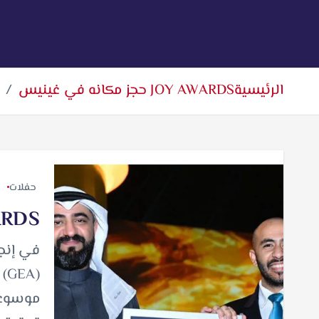
الرئيسية
JOY AWARDS حجز مكانه في غينيس
حفلات
JOY AWARDS
في إنجا
موسوعة