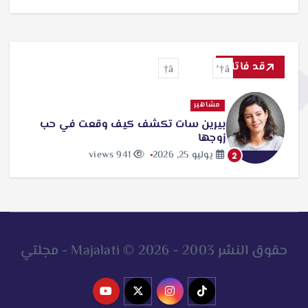
قد فاتك
مشاهير
بيرين سات تكشف كيف وقعت في حب
زوجها
يوليو 25, 2026
941 views
2
حقوق النشر 2003 - 2026 © Majalati - مجلتي