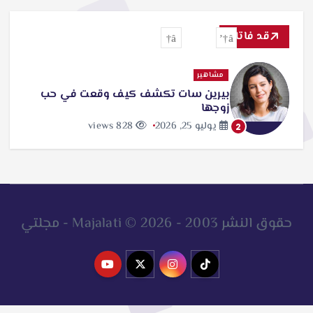
ح
ث
قد فاتك
ع
ن
مشاهير
بيرين سات تكشف كيف وقعت في حب
:
زوجها
يوليو 25, 2026
828 views
2
حقوق النشر 2003 - 2026 © Majalati - مجلتي