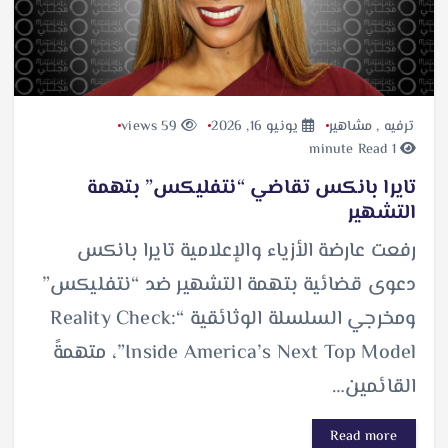
ترفيه
,
مشاهير
يونيو 16, 2026
59 views
1 minute Read
تايرا بانكس تقاضي “نتفليكس” بتهمة
التشهير
رفعت عارضة الأزياء والإعلامية تايرا بانكس
دعوى قضائية بتهمة التشهير ضد “نتفليكس”
ومخرجي السلسلة الوثائقية “Reality Check:
Inside America’s Next Top Model”، متهمةً
القائمين…
Read more