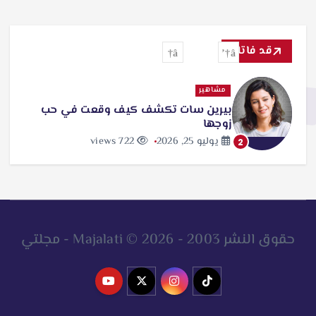
قد فاتك
مشاهير
بيرين سات تكشف كيف وقعت في حب
زوجها
يوليو 25, 2026
722 views
2
حقوق النشر 2003 - 2026 © Majalati - مجلتي