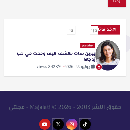
ب
ح
ث
قد فاتك
ع
ن
مشاهير
بيرين سات تكشف كيف وقعت في حب
:
زوجها
يوليو 25, 2026
842 views
2
حقوق النشر 2003 - 2026 © Majalati - مجلتي