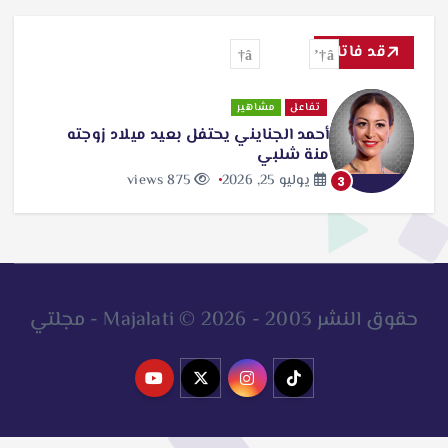
ح
ث
قد فاتك
ع
ن
تفاعل
مشاهير
أحمد الجنايني يحتفل بعيد ميلاد زوجته
:
منة شلبي
يوليو 25, 2026
875 views
3
حقوق النشر 2003 - 2026 © Majalati - مجلتي