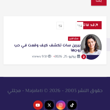
ب
ح
ث
قد فاتك
ع
ن
مشاهير
بيرين سات تكشف كيف وقعت في حب
:
زوجها
يوليو 25, 2026
931 views
2
حقوق النشر 2003 - 2026 © Majalati - مجلتي