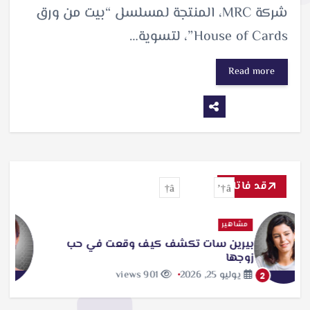
شركة MRC، المنتجة لمسلسل “بيت من ورق
House of Cards”، لتسوية…
Read more
قد فاتك
تفاعل
مشاهير
تكشف كيف وقعت في حب
أحمد الجنايني يحتفل
منة شلبي
901 views
يوليو 25, 2026
3