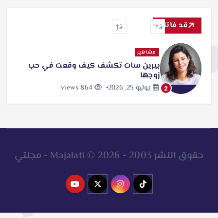
ح
ث
قد فاتك
ع
ن
مشاهير
بيرين سات تكشف كيف وقعت في حب
:
زوجها
يوليو 25, 2026
864 views
2
حقوق النشر 2003 - 2026 © Majalati - مجلتي