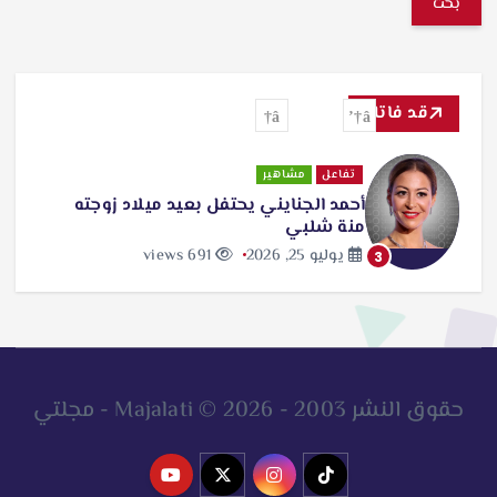
ب
ح
ث
قد فاتك
ع
ن
تفاعل
مشاهير
أحمد الجنايني يحتفل بعيد ميلاد زوجته
:
منة شلبي
يوليو 25, 2026
691 views
3
حقوق النشر 2003 - 2026 © Majalati - مجلتي