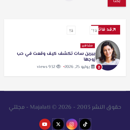
ب
ح
ث
قد فاتك
ع
ن
مشاهير
بيرين سات تكشف كيف وقعت في حب
:
زوجها
يوليو 25, 2026
932 views
2
حقوق النشر 2003 - 2026 © Majalati - مجلتي