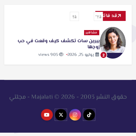
ح
ث
قد فاتك
ع
ن
مشاهير
بيرين سات تكشف كيف وقعت في حب
:
زوجها
يوليو 25, 2026
903 views
2
حقوق النشر 2003 - 2026 © Majalati - مجلتي