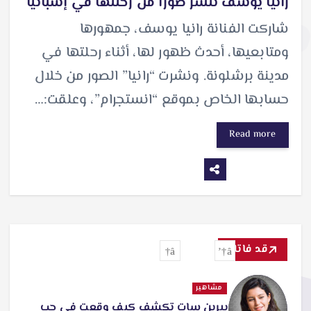
رانيا يوسف تنشر صورًا من رحلتها في إسبانيا
شاركت الفنانة رانيا يوسف، جمهورها
ومتابعيها، أحدث ظهور لها، أثناء رحلتها في
مدينة برشلونة. ونشرت “رانيا” الصور من خلال
حسابها الخاص بموقع “انستجرام”، وعلقت:…
Read more
قد فاتك
مشاهير
بيرين سات تكشف كيف وقعت في حب