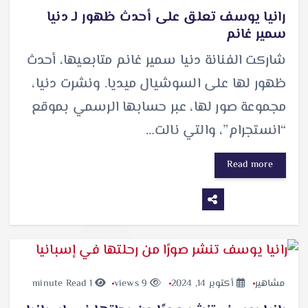
رانيا يوسف تعلق على أحدث ظهور لـ دنيا
سمير غانم
شاركت الفنانة دنيا سمير غانم متابعيها، أحدث
ظهور لها على السوشيال ميديا. ونشرت دنيا،
مجموعة صور لها، عبر حسابها الرسمي بموقع
“انستجرام”، والتي نالت…
Read more
مشاهير
أكتوبر 14, 2024
9 views
1 minute Read