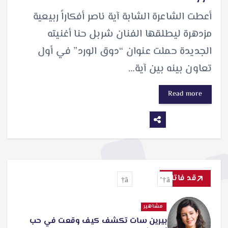
أعطت الشاعرة الشابة آية ناصر أفكاراً ربيعية
مزدهرة ليطلقها الفنان شربل حنا أغنيته
الجديدة حملت عنوان “دوق الورد” في أول
تعاون بينه بين آية…
Read more
قد فاتك
مشاهير
بيرين سات تكشف كيف وقعت في حب