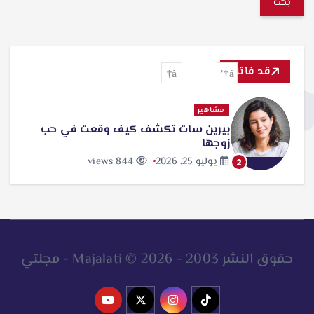
ب
ح
ث
قد فاتك
ع
ن
مشاهير
بيرين سات تكشف كيف وقعت في حب
:
زوجها
يوليو 25, 2026
844 views
2
حقوق النشر 2003 - 2026 © Majalati - مجلتي