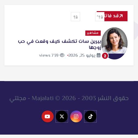
ح
ث
قد فاتك
ع
ن
مشاهير
بيرين سات تكشف كيف وقعت في حب
:
زوجها
يوليو 25, 2026
739 views
2
حقوق النشر 2003 - 2026 © Majalati - مجلتي