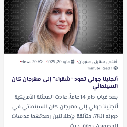
أفلام
,
ستايل
,
مهرجان
مايو 20, 2025
20 views
1 minute Read
أنجلينا جولي تعود “شقراء” إلى مهرجان كان
السينمائي
بعد غياب دام 14 عاماً، عادت الممثلة الأمريكية
أنجلينا جولي إلى مهرجان كان السينمائي في
دورته الـ78، متألقة بإطلالتين رصدتهما عدسات
المصورين بدقة، حيث…