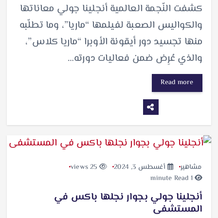
كشفت النّجمة العالمية أنجلينا جولي معاناتها
والكواليس الصعبة لفيلمها “ماريا”، وما تطلّبه
منها تجسيد دور أيقونة الأوبرا “ماريا كلاس”،
والذي عُرِض ضمن فعاليات دورته…
Read more
مشاهير
أغسطس 3, 2024
25 views
1 minute Read
أنجلينا جولي بجوار نجلها باكس في
المستشفى