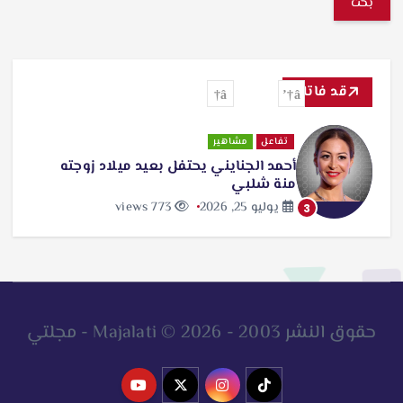
ب
ح
ث
قد فاتك
ع
ن
تفاعل
مشاهير
أحمد الجنايني يحتفل بعيد ميلاد زوجته
:
منة شلبي
يوليو 25, 2026
773 views
3
حقوق النشر 2003 - 2026 © Majalati - مجلتي