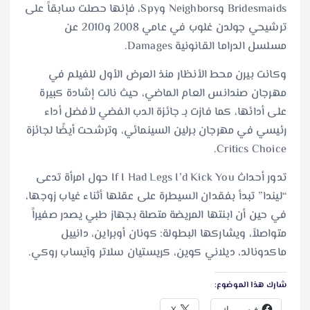
Bridesmaids وNeighbors وSpy، فإنها حصلت سابقاً على
ترشيحي جولدن غلوب في عامي 2008 و2010 عن
مسلسل الدراما القانونية Damages.
وكانت بيرن محط الأنظار منذ العرض الأول للفيلم في
مهرجان صندانس العام الماضي، حيث نالت إشادة كبيرة
على أدائها، كما فازت بـ جائزة الدب الفضي لأفضل أداء
رئيسي في مهرجان برلين السينمائي، وترشحت أيضًا لجائزة
Critics Choice.
تدور أحداث If I Had Legs I’d Kick You حول امرأة تدعى
“ليندا” تبدأ بفقدان السيطرة على عقلها أثناء غياب زوجها،
في حين أن ابنتها المريضة متصلة بجهاز طبي يصدر صفيراً
متواصلاً، ويشاركها البطولة: كونان أوبراين، دانييل
ماكدونالد، ديلاني كوين، كريستيان سلاتر وآيساب روكي.
شارك هذا الموضوع:
فيس بوك
X