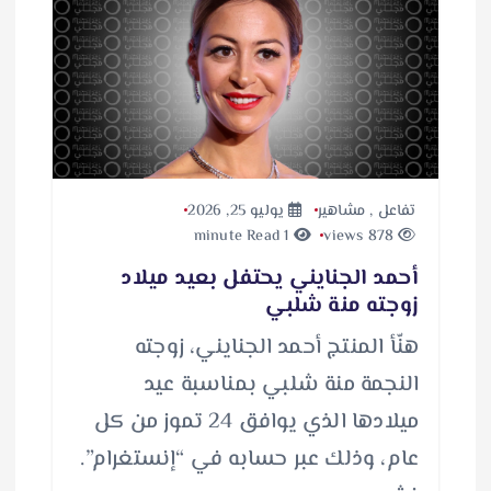
تفاعل
,
مشاهير
يوليو 25, 2026
1 minute Read
878 views
أحمد الجنايني يحتفل بعيد ميلاد
زوجته منة شلبي
هنّأ المنتج أحمد الجنايني، زوجته
النجمة منة شلبي بمناسبة عيد
ميلادها الذي يوافق 24 تموز من كل
عام، وذلك عبر حسابه في “إنستغرام”.