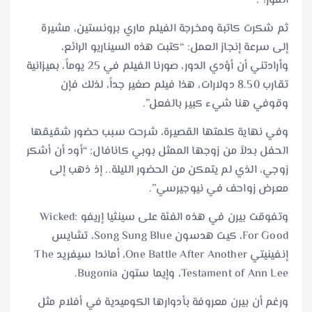
الفوز!”.
ثم شكرت كاتبة ومخرجة الفيلم ماري برونستين، مشيرة
إلى سرعة إنجاز العمل: “كتبت هذه السيناريو الرائع،
وأرادتني أن أؤدي الدور، صورنا الفيلم في 25 يوماً، بميزانية
تقارب 8.50 دولارات، هذا فيلم صغير جداً، لذلك فإن
وقوفي هنا شيء كبير بالفعل”.
وفي نهاية كلمتها القصيرة، شرحت سبب حضور شقيقها
الحفل بدلاً من زوجها الممثل بوبي كانافال: “أود أن أشكر
زوجي، الذي لم يتمكن من الحضور الليلة.. إذ ذهب إلى
معرض زواحف في نيوجيرسي”.
وتفوقت بيرن في هذه الفئة على سينثيا إريفو Wicked:
For Good، كيت هدسون Song Sung Blue، تشايس
إنفينيتي One Battle After Another، أماندا سيفريد The
Testament of Ann Lee، وإيما ستون Bugonia.
ورغم أن بيرن معروفة بأدوارها الكوميدية في أفلام مثل