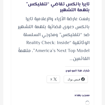
تايرا بانكس تقاضي “نتفليكس”
بتهمة التشهير
رفعت عارضة الأزياء والإعلامية تايرا
بانكس دعوى قضائية بتهمة التشهير
ضد “نتفليكس” ومخرجي السلسلة
الوثائقية “Reality Check: Inside
America’s Next Top Model”، متهمةً
القائمين…
شارك هذا الموضوع:
فيس بوك
X
معجب بهذه:
ج