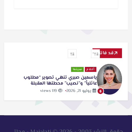
ا
ل
ت
ح
م
ي
قد فاتك
ل
أفلام
سينما
…
ياسمين صبري تنهي تصوير “مطلوب
عائلياً” و”نصيب” محطتها المقبلة
يوليو 21, 2026
119 views
6