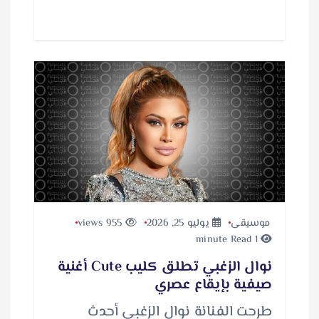
ل
ت
ح
م
ي
ل
…
موسيقى
يوليو 25, 2026
955 views
1 minute Read
نوال الزغبي تطلق كليب Cute أغنية
صيفية بإيقاع عصري
طرحت الفنانة نوال الزغبي أحدث