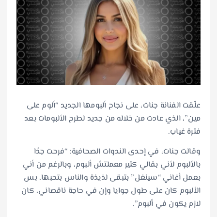
علّقت الفنانة جنات، على نجاح ألبومها الجديد “ألوم على
مين”، الذي عادت من خلاله من جديد لطرح الألبومات بعد
فترة غياب.
وقالت جنات، في إحدى الندوات الصحافية: “فرحت جدًا
بالألبوم لأني بقالي كتير معملتش ألبوم، وبالرغم من أني
بعمل أغاني “سينغل” بتبقى لذيذة والناس بتحبها، بس
الألبوم كان على طول جوايا وإن في حاجة ناقصاني، كان
لازم يكون في ألبوم”.