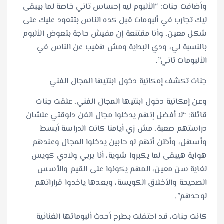
وأضافت جنات: “الألبوم ليه إحساس تاني خاصة لما بيبقى
ليك تجارب في ألبومات قبل كده الناس بتتعود عليك على
شكل معين، وأنا مقتنعة إن مفيش حاجة بتعوض الألبوم
بالنسبة لي، ودي البداية ومش هغيب عن الناس في
الألبومات تاني”.
جنات تكشف إمكانية دخول ابنتيها المجال الفني
وعن إمكانية دخول ابنتيها المجال الفني، علقت جنات
قائلة: “لا أفضل إنهم يدخلوا مجال الفن دلوقتي علشان
دراستهم صعبة، مش زي أيامنا كانت الدراسة أبسط
وأسهل، وأظن أنهم لو حابين يدخلوا المجال وعندهم
هواية هيبقى لما يكبروا شوية، أنا بربي ولادي كويس
لغاية سن معين، المهم يكونوا على القيم والأسس
الصحيحة والأخلاق الكويسة، وبعدها ياخدوا قراراتهم
لوحدهم”.
كانت جنات، قد احتفلت بطرح أحدث ألبوماتها الغنائية