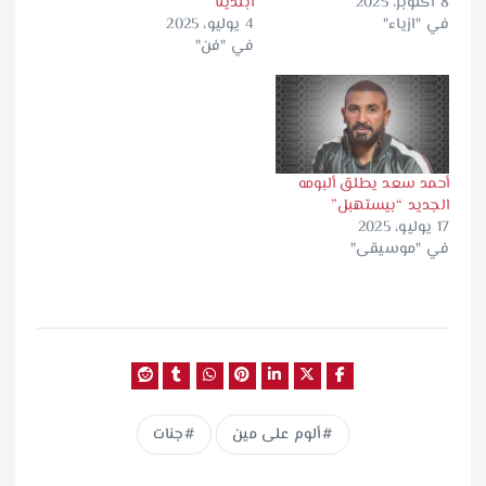
8 أكتوبر، 2025
ابتدينا
في "ازياء"
4 يوليو، 2025
في "فن"
أحمد سعد يطلق ألبومه
الجديد “بيستهبل”
17 يوليو، 2025
في "موسيقى"
ألوم على مين
جنات