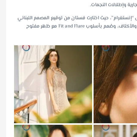
إنستغرام”، حيث اختارت فستان من توقيع المصمم اللبناني
إيلي صعب، تميز بلمسات الزهور المطرّزة عند منطقة العنق والأكتاف، وصُمم بأسلوب Fit and Flare مع ظهر مفتوح