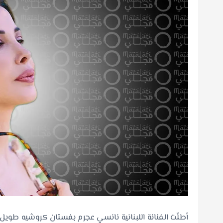
أطلّت الفنانة اللبنانية نانسي عجرم بفستان كروشيه طوي