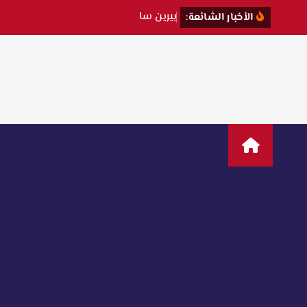
ب
ي
ر
ي
ن
س
ا
ت
ت
ك
ش
ف
ك
ي
ف
الأخبار الشائعة: