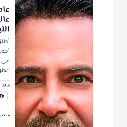
عاص
عال
الل
أطلق
أحدث
في إص
الطر
شارك ه
معجب ب