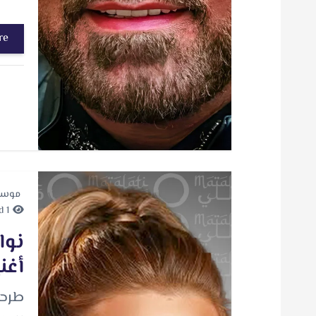
re
موسي
1 minute Read
أغن
طرحت