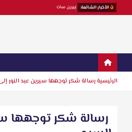
ب
ي
ر
ي
ن
س
ا
ت
ت
ك
ش
ف
ك
ي
ف
الأخبار الشائعة:
الرئيسية
رسالة شكر توجهها سيرين عبد النور إلى
رسالة شكر توجهها سيري