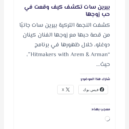
بيرين سات تكشف كيف وقعت في
حب زوجها
كشفت النجمة التركية بيرين سات جانبًا
من قصة حبها مع زوجها الفنان كينان
دوغلو، خلال ظهورها في برنامج
“Hitmakers with Arem & Arman”،
حيث…
شارك هذا الموضوع:
فيس بوك
X
معجب بهذه:
ج