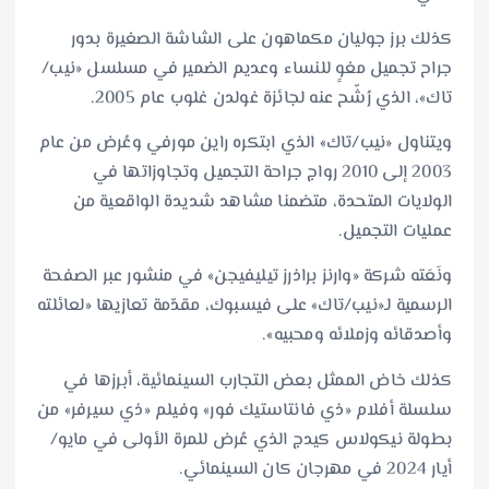
كذلك برز جوليان مكماهون على الشاشة الصغيرة بدور
جراح تجميل مغوٍ للنساء وعديم الضمير في مسلسل «نيب/
تاك»، الذي رُشّح عنه لجائزة غولدن غلوب عام 2005.
ويتناول «نيب/تاك» الذي ابتكره راين مورفي وعُرض من عام
2003 إلى 2010 رواج جراحة التجميل وتجاوزاتها في
الولايات المتحدة، متضمنا مشاهد شديدة الواقعية من
عمليات التجميل.
ونَعَته شركة «وارنز براذرز تيليفيجن» في منشور عبر الصفحة
الرسمية لـ«نيب/تاك» على فيسبوك، مقدّمة تعازيها «لعائلته
وأصدقائه وزملائه ومحبيه».
كذلك خاض الممثل بعض التجارب السينمائية، أبرزها في
سلسلة أفلام «ذي فانتاستيك فور» وفيلم «ذي سيرفر» من
بطولة نيكولاس كيدج الذي عُرض للمرة الأولى في مايو/
أيار 2024 في مهرجان كان السينمائي.