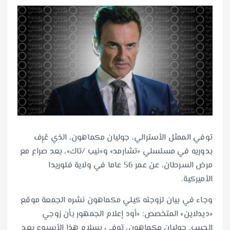
توفي الممثل الأسترالي، جوليان مكماهون، الذي عُرِف
بدوريه في مسلسلي «تشارمد» و«نيب /تاك»، بعد صراع مع
مرض السرطان، عن عمر 56 عاما في ولاية فلوريدا
الأميركية.
وجاء في بيان لزوجته كيلي مكماهون نشره الجمعة موقع
«ديدلاين» المتخصص: «أود إعلام الجمهور بأن زوجي
الحبيب، جوليان مكماهون، توفي بسلام هذا الأسبوع بعد