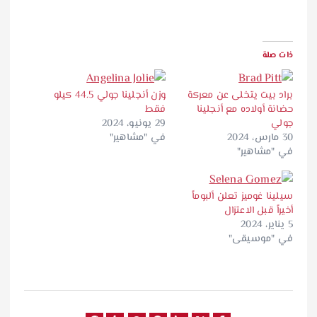
ذات صلة
براد بيت يتخلى عن معركة
وزن أنجلينا جولي 44.5 كيلو
حضانة أولاده مع أنجلينا
فقط
جولي
29 يونيو، 2024
30 مارس، 2024
في "مشاهير"
في "مشاهير"
سيلينا غوميز تعلن ألبوماً
أخيراً قبل الاعتزال
5 يناير، 2024
في "موسيقى"