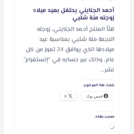
أحمد الجنايني يحتفل بعيد ميلاد
زوجته منة شلبي
هنّأ المنتج أحمد الجنايني، زوجته
النجمة منة شلبي بمناسبة عيد
ميلادها الذي يوافق 24 تموز من كل
عام، وذلك عبر حسابه في “إنستغرام”.
نشر…
شارك هذا الموضوع:
فيس بوك
X
معجب بهذه:
ج