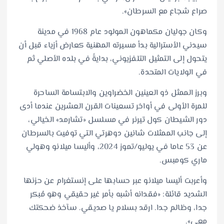
صراع شجاع مع السرطان».
وكان جوليان مكماهون المولود عام 1968 في مدينة
سيدني الأسترالية بدأ مسيرته المهنية كعارض أزياء قبل أن
يتحول إلى التمثيل التلفزيوني، بدايةً في بلده الأصلي ثم
في الولايات المتحدة.
وبرز الممثل ذو العينين الخضراوين والابتسامة الساحرة
للمرة الأولى في أواخر تسعينات القرن العشرين عندما أدى
دور الشيطان كول تيرنر في مسلسل «تشارمد» الخيالي،
إلى جانب الممثلات شانين دوهرتي التي توفيت بالسرطان
عن 53 عاما في يوليو/تموز 2024، وأليسا ميلانو وهولي
ماري كومبس.
وأعربت أليسا ميلانو عبر حسابها على إنستغرام عن حزنها
الشديد قائلة: «فقدانه أشبه بأمر غير حقيقي وهو مُبكر
جدا، وظالم جدا. ارقد بسلام يا صديقي. سآخذ ضحكتك
معي».