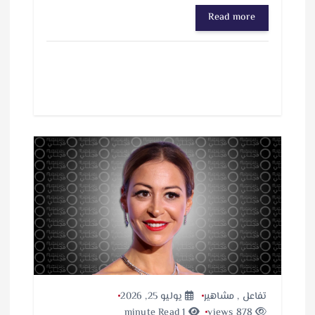
ا
Read more
ر
ي
ا
ل
ت
ح
م
ي
ل
…
تفاعل
,
مشاهير
يوليو 25, 2026
1 minute Read
878 views