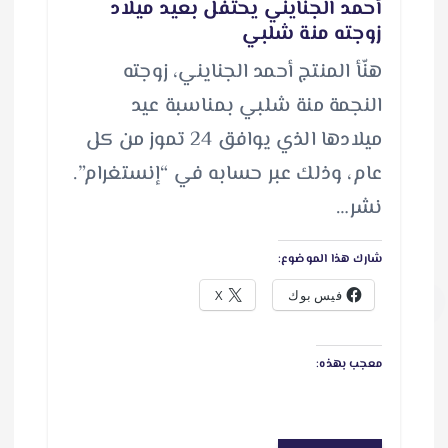
أحمد الجنايني يحتفل بعيد ميلاد
زوجته منة شلبي
هنّأ المنتج أحمد الجنايني، زوجته
النجمة منة شلبي بمناسبة عيد
ميلادها الذي يوافق 24 تموز من كل
عام، وذلك عبر حسابه في “إنستغرام”.
نشر…
شارك هذا الموضوع:
فيس بوك
X
معجب بهذه: