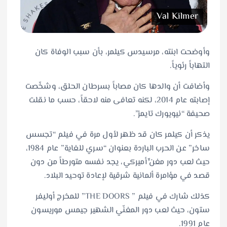
Val Kilmer
وأوضحت ابنته، مرسيدس كيلمر، بأن سبب الوفاة كان
التهاباً رئوياً.
وأضافت أن والدها كان مصاباً بسرطان الحلق، وشخّصت
إصابته عام 2014، لكنه تعافى منه لاحقاً، حسب ما نقلت
صحيفة “نيويورك تايمز”.
يذكر أن كيلمر كان قد ظهر لأول مرة في فيلم “تجسس
ساخر” عن الحرب الباردة بعنوان “سري للغاية” عام 1984،
حيث لعب دور مغنٍّ أميركي، يجد نفسه متورطاً من دون
قصد في مؤامرة ألمانية شرقية لإعادة توحيد البلاد.
كذلك شارك في فيلم ” THE DOORS” للمخرج أوليفر
ستون، حيث لعب دور المغنّي الشهير جيمس موريسون
عام 1991.