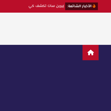
ب
ي
ر
ي
ن
س
ا
ت
ت
ك
ش
ف
ك
ي
ف
و
ق
ع
ت
ف
ي
الأخبار الشائعة: