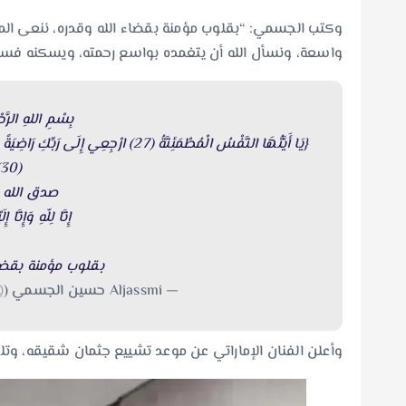
وكتب الجسمي: “بقلوب مؤمنة بقضاء الله وقدره، ننعى المغ
واسعة، ونسأل الله أن يتغمده بواسع رحمته، ويسكنه فسيح 
بِسْمِ اللهِ الرَّحْ
(30)}
صدق الله 
إِنَّا لِلّهِ وَإِنَّا 
بقلوب مؤمنة بقضا
— Aljassmi حسين الجسمي (@7sainaljassmi)
وأعلن الفنان الإماراتي عن موعد تشييع جثمان شقيقه، وتلقي أسرته العزاء