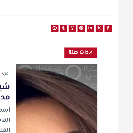
ذات صلة
فن
شير
مدي
أسدل
القا
الفن