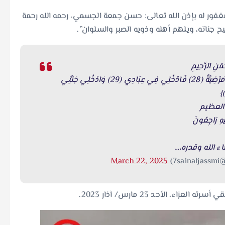
فور له بإذن الله تعالى: حسن جمعة الجسمي، رحمه الله رحمة
جناته، ويلهم أهله وذويه الصبر والسلوان”.
مَنِ الرَّحِيمِ
{يَا أَيَّتُهَا النَّفْسُ الْمُطْمَئِنَّةُ (27) ارْجِعِي إِلَى رَبِّكِ رَاضِيَةً مَرْضِيَّةً (28) فَادْخُلِي فِي عِبَادِي (29) وَادْخُلِي جَنَّتِي
العظيم
إِلَيْهِ رَاجِعُونَ
ء الله وقدره،…
March 22, 2025
، الأحد 23 مارس/ آذار 2023.