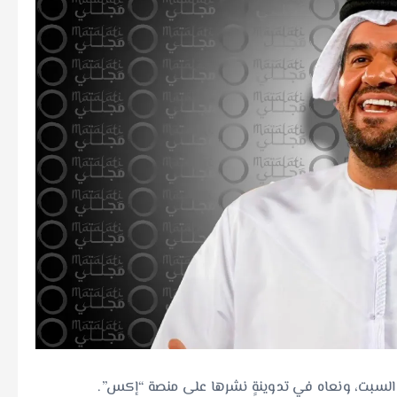
لسبت، ونعاه في تدوينةٍ نشرها على منصة “إكس”.