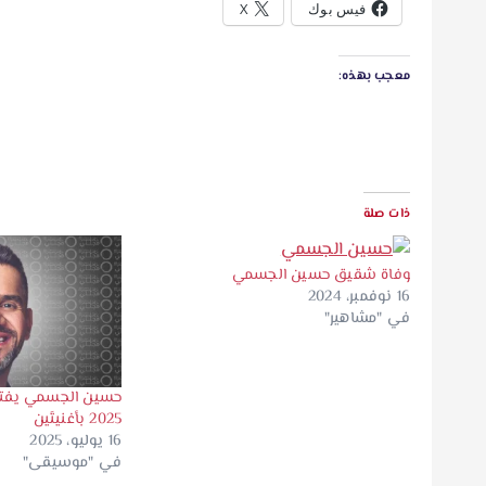
فيس بوك
X
معجب بهذه:
ذات صلة
وفاة شقيق حسين الجسمي
16 نوفمبر، 2024
في "مشاهير"
2025 بأغنيتَين
16 يوليو، 2025
في "موسيقى"