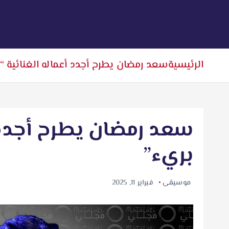
الرئيسية
سعد رمضان يطرح أجدد أعماله الغنائية “
سعد رمضان يطرح أجدد أ
بريء”
موسيقى
فبراير 11, 2025