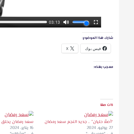
شارك هذا الموضوع:
فيس بوك
X
معجب بهذه:
ذات صلة
“أصلًا حليان” .. جديد النجم سعد رمضان
سعد رمضان يحلق لح
27 يوليو، 2024
16 يناير، 2024
في "موسيقى"
في "مشاهير"