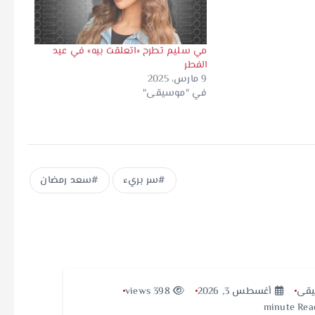
مي سليم تطرح «اتعلقت بيه» في عيد
الفطر
9 مارس، 2025
في "موسيقى"
سر بريء
سعد رمضان
قى
أغسطس 3, 2026
398 views