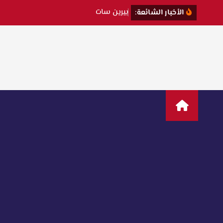
ب
ي
ر
ي
ن
س
ا
ت
ت
ك
ش
ف
ك
ي
الأخبار الشائعة: