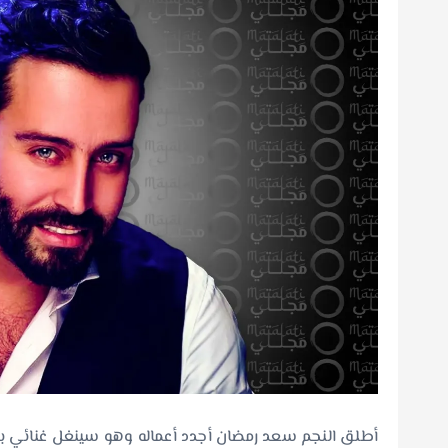
أطلق النجم سعد رمضان أجدد أعماله وهو سينغل غنائي بع