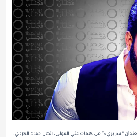
نوان “سر بريء” من كلمات علي المولى، الحان صلاح الكردي،