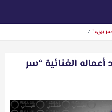
سر بريء”
عماله الغنائية “سر