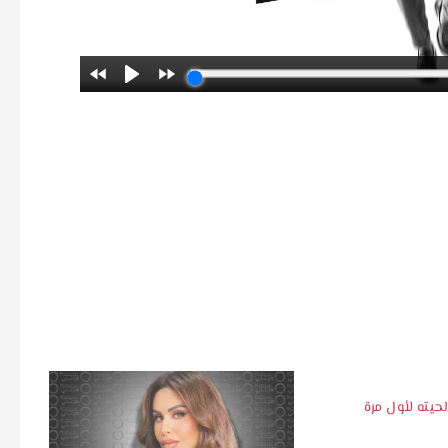
يته لأول مرة