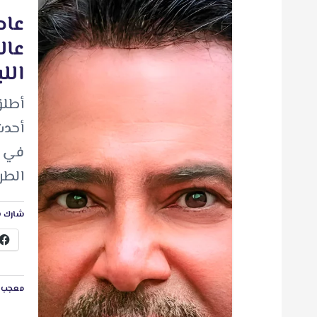
عاص
عال
الل
أطلق
أحدث
في إص
الطر
شارك ه
معجب ب