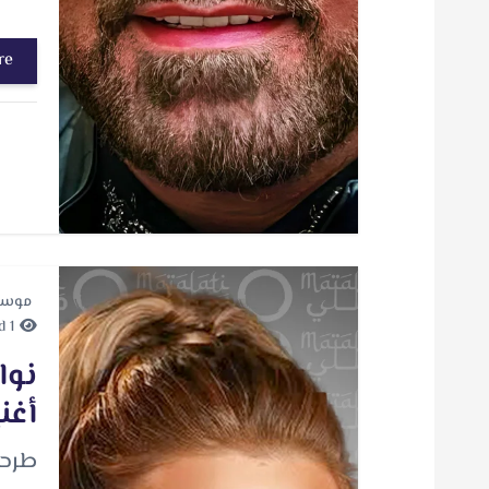
re
موسي
1 minute Read
أغن
طرحت