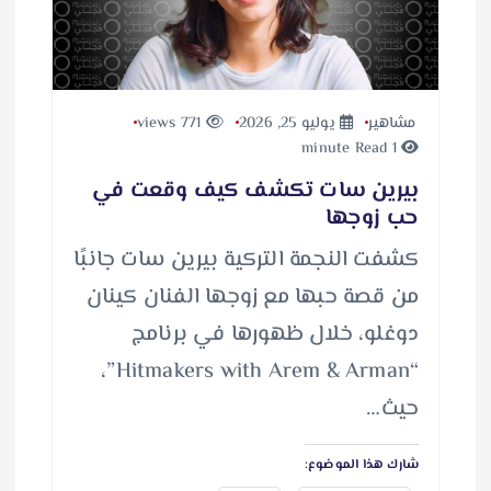
مشاهير
يوليو 25, 2026
771 views
1 minute Read
بيرين سات تكشف كيف وقعت في
حب زوجها
كشفت النجمة التركية بيرين سات جانبًا
من قصة حبها مع زوجها الفنان كينان
دوغلو، خلال ظهورها في برنامج
“Hitmakers with Arem & Arman”،
حيث…
شارك هذا الموضوع: