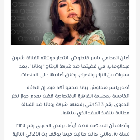
أعلن المحامي ياسر قنطوش، انتصار موكلته الفنانة شيرين
عبدالوهاب، في قضيتها ضد شركة الإنتاج “روتانا”، بعد
سنوات من النزاع والصراع، وغلق أغانيها على المنصات.
أصدر ياسر قنطوش بيانا صحفيا أكد فيه، إن الدائرة
الخامسة بمحكمة القاهرة الاقتصادية قضت بعدم جواز نظر
الدعوى رقم 533 التي رفعتها شركة روتانا ضد الفنانة
مطالبة بتنفيذ العقد الذي بينهما.
وأضاف أن المحكمة قضت أيضًا، برفض الدعوى رقم ٢١٢٧
لسنة ١٧، والتي كانت طالبت فيها بوقف بث الأغاني التالية