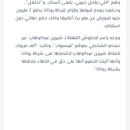
وهم “اللي يقابل حبيبي، بتمنى أنساك، و”نحتفل”،
وحكمت بعدم قبولها وإلزام شركة روتانا بدفع 2 مليون
جنيه تعويض عن منع بث أغانيها وذلك حكم نهائي دون
استئناف .
ووجه ياسر قنطوش التهنئة لـ شيرين عبدالوهاب، عبر
حسابه الشخصي بموقع “فيسبوك”، وكتب: “ألف مبروك
للفنانة شيرين عبدالوهاب لانتصارها على شركة روتانا
وأنها أثبتت للجميع أنها على حق في انتهاء علاقتها
بشركة روتانا”.