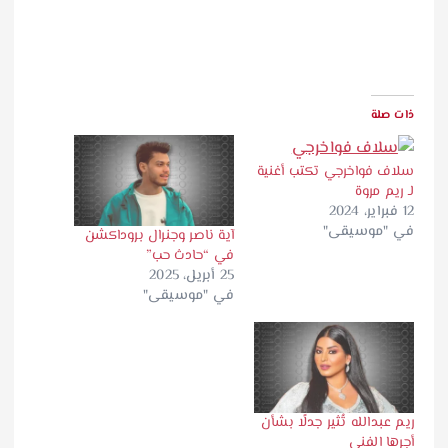
ذات صلة
سلاف فواخرجي تكتب أغنية
لـ ريم مروة
12 فبراير، 2024
في "موسيقى"
آية ناصر وجنرال بروداكشن
في “حادث حب”
25 أبريل، 2025
في "موسيقى"
ريم عبدالله تُثير جدلًا بشأن
أجرها الفني