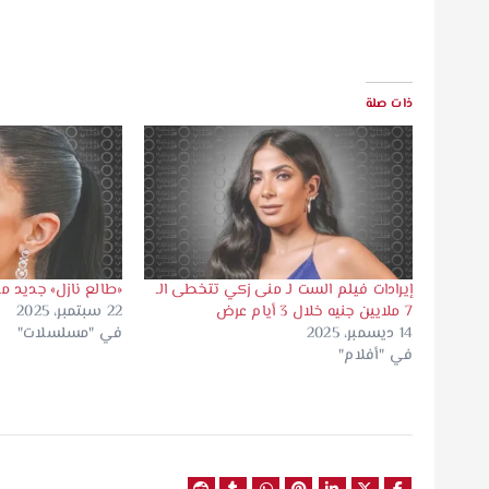
ذات صلة
إيرادات فيلم الست لـ منى زكي تتخطى الـ
«طالع نازل» جديد م
7 ملايين جنيه خلال 3 أيام عرض
22 سبتمبر، 2025
14 ديسمبر، 2025
في "مسلسلات"
في "أفلام"