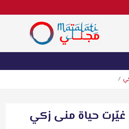
اخبار فنية وترفيهية
كي
غيّرت حياة منى زكي