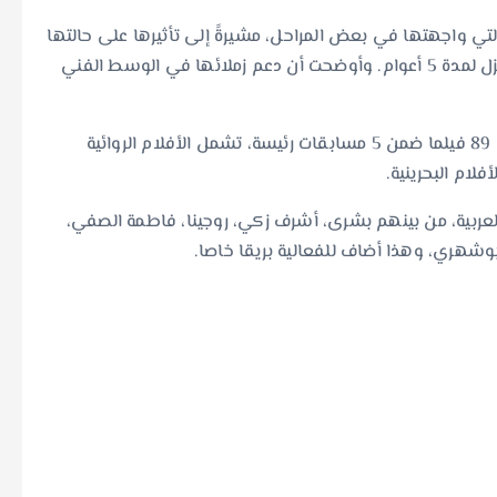
لتي واجهتها في بعض المراحل، مشيرةً إلى تأثيرها على حالتها
النفسية، حيث اضطرت للابتعاد عن الأضواء والبقاء في المنزل لمدة 5 أعوام. وأوضحت أن دعم زملائها في الوسط الفني
وتشهد الدورة الرابعة من مهرجان البحرين السينمائي عرض 89 فيلما ضمن 5 مسابقات رئيسة، تشمل الأفلام الروائية
فلام البحرينية.
لعربية، من بينهم بشرى، أشرف زكي، روجينا، فاطمة الصفي،
شهري، وهذا أضاف للفعالية بريقا خاصا.