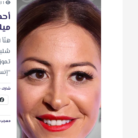
1 minute Read
أحم
ميل
هنّأ 
تموز
“إنس
شارك ه
معجب ب