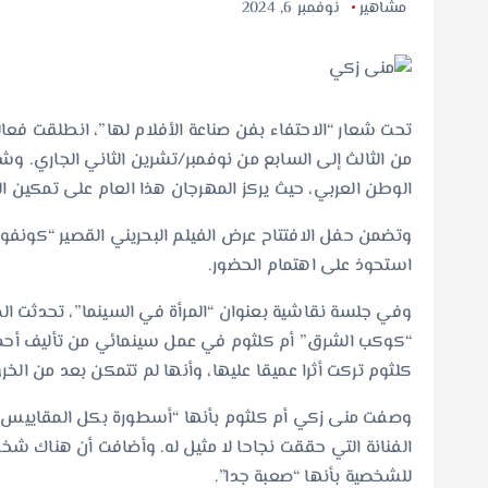
مشاهير
نوفمبر 6, 2024
تحت شعار “الاحتفاء بفن صناعة الأفلام لها”، انطلقت فعاليا
من الثالث إلى السابع من نوفمبر/تشرين الثاني الجاري. وشه
الوطن العربي، حيث يركز المهرجان هذا العام على تمكين المر
وتضمن حفل الافتتاح عرض الفيلم البحريني القصير “كونفولي
استحوذ على اهتمام الحضور.
وفي جلسة نقاشية بعنوان “المرأة في السينما”، تحدثت ا
“كوكب الشرق” أم كلثوم في عمل سينمائي من تأليف أحمد 
كلثوم تركت أثرا عميقا عليها، وأنها لم تتمكن بعد من الخروج منه
وصفت منى زكي أم كلثوم بأنها “أسطورة بكل المقاييس”، 
الفنانة التي حققت نجاحا لا مثيل له. وأضافت أن هناك شخ
للشخصية بأنها “صعبة جدا”.