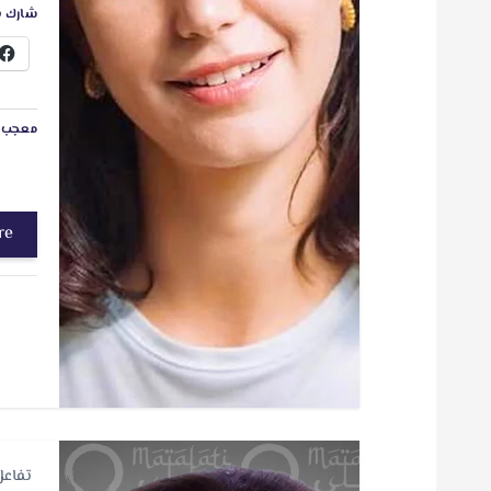
شارك ه
معجب ب
re
تفاعل