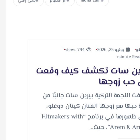
mona zaki
أم كلثوم
منى زكي
ير
يوليو 25, 2026
794 views
ين سات تكشف كيف وقعت
حب زوجها
 النجمة التركية بيرين سات جانبًا من
حبها مع زوجها الفنان كينان دوغلو،
خلال ظهورها في برنامج “Hitmakers with
Arem & ”، حيث…