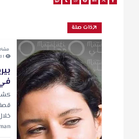
ذات صلة
مشاه
1 minute Read
بير
في 
كشفت
قصة 
Arman