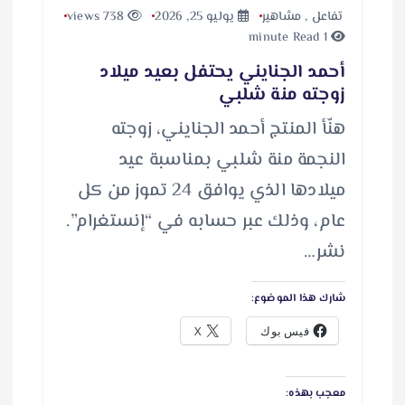
اهير
يوليو 25, 2026
738 views
جنايني يحتفل بعيد ميلاد
نة شلبي
نتج أحمد الجنايني، زوجته
منة شلبي بمناسبة عيد
ميلادها الذي يوافق 24 تموز من كل
لك عبر حسابه في “إنستغرام”.
موضوع:
 بوك
X