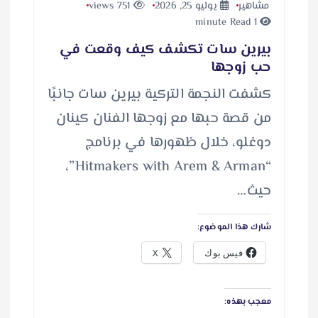
يوليو 25, 2026
751 views
سات تكشف كيف وقعت في
ها
جمة التركية بيرين سات جانبًا
حبها مع زوجها الفنان كينان
خلال ظهورها في برنامج
“Hitmakers with Arem & Arman”،
موضوع:
 بوك
X