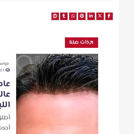
ذات صلة
موسي
1 minute Read
عاص
عال
الل
أطلق
أحدث