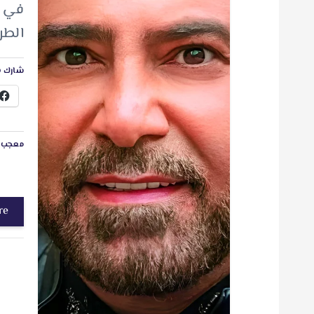
في إص
الطر
شارك ه
معجب ب
re