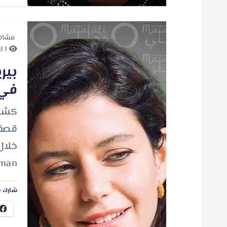
مشاه
1 minute Read
بير
في 
كشفت
قصة 
Arman
شارك ه