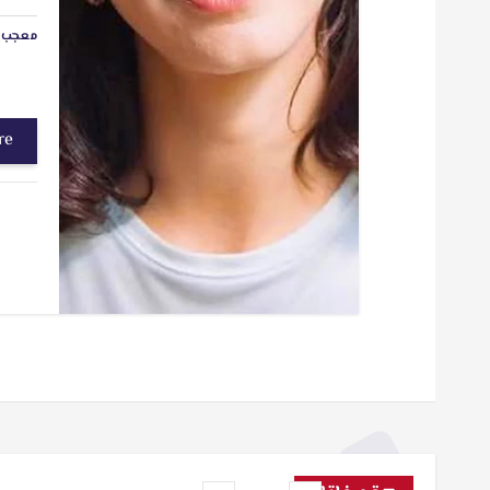
معجب ب
re