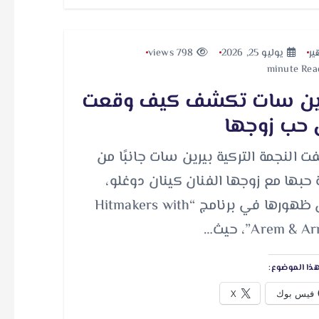
ير
يوليو 25, 2026
798 views
ين سات تكشف كيف وقعت
حب زوجها
 النجمة التركية بيرين سات جانبًا من
حبها مع زوجها الفنان كينان دوغلو،
خلال ظهورها في برنامج “Hitmakers with
Arem & ”، حيث…
ذا الموضوع:
فيس بوك
X