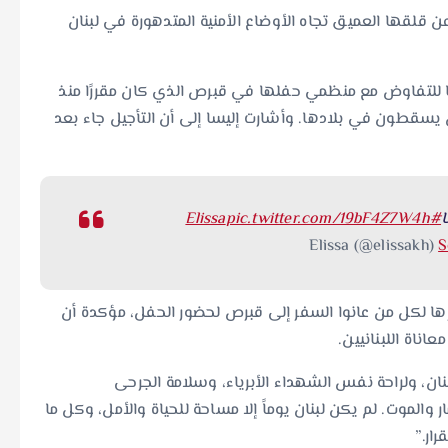
سميًا في 28 سبتمبر 2024، حيث أعربت عن قلقها العميق تجاه الأوضاع الأمنية المتدهورة في لبنان
ها للتفاوض مع منظمي حفلها في قبرص الذي كان مقررًا منذ
ن يسقطون في بلادها. وأشارت إليسا إلى أن التأجيل جاء بعد
ا
#Elissa
pic.twitter.com/19bF4Z7W4h
S
ها لكل من عانوا السفر إلى قبرص لحضور الحفل، مؤكدة أن
ناة اللبنانيين.
بنان، ولراحة نفس الشهداء الأبرياء، وسلامة الجرحى
ر والموت. لم يكن لبنان يوماً إلا مساحة للحياة والأمل، وكل ما
ار.”