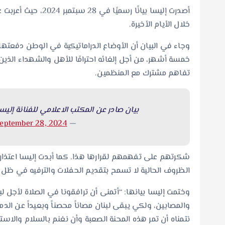
أصدرت إليسا بيانًا ر
خلال الأيام الأخيرة.
وجاء في البيان أن الأوضاع الدراماتيكية في الوطن دفعت
خمسة أشهر، من أجل إلغائه احترامًا للأهل والشهداء الذي
تفاهم مشترك مع المنظمين.
بيان صادر عن المكتب الاعلامي للفنانة إليس
eptember 28, 2024
— Elissa (@elissakh)
شكرتهم على تفهمهم لقرارها هذا. كما أبدت إليسا اعتذار
الظروف الحالية لا تسمح بتقديم الحفلات والترفيه في ظل معا
وختمت إليسا بيانها: “أتمنى أن ترافقونا في الصلاة لأجل ل
والمصابين، ولكي يبقى لبنان مصاناً محصناً وبعيداً عن الدما
نتمناه أن تمر هذه المحنة الصعبة وأن نغنم بالسلام والاستقر