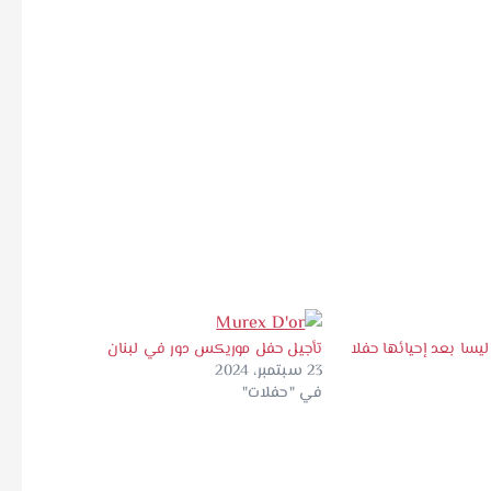
يسا بعد إحيائها حفلا
تأجيل حفل موريكس دور في لبنان
23 سبتمبر، 2024
في "حفلات"