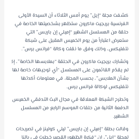
كشفت مجلة “إيل” يوم أمس الثلاثاء أن السيدة الأولى
الفرنسية بريجيت ماكرون ستظهر بشخصيتها الخاصة في
حلقة من المسلسل الشهير “إميلي إن باريس” التي
ستعرض اعتباراً من يوم الخميس المقبل على شبكة
نتفليكس، وذلك وفق ما نقلت وكالة “فرانس برس”.
وتشارك بريجيت ماكرون في الحلقة “بملابسها الخاصة”، إذ
لم يقدّم القائمون على المسلسل “أي توجيهات خاصة لها
بشأن الملابس”، بحسب المجلة، في معلومات أكدتها
نتفليكس لوكالة فرانس برس.
وتطرح الشبكة العملاقة في مجال البث التدفقي الخميس
الدفعة الثانية من حلقات الموسم الرابع من المسلسل
الشهير.
وقالت بطلة “إميلي إن باريس” ليلي كولينز في تصريحات
لمجلة “إيل”، إن “فكرة الظهور القصير خطرت في بالنا