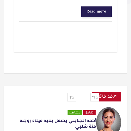
Read more
قد فاتك
تفاعل
مشاهير
أحمد الجنايني يحتفل بعيد ميلاد زوجته
منة شلبي