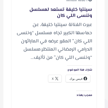
1 minute Read
سينتيا خليفة تستعد لمسلسل
وننسى اللي كان
عبرت الفنانة سينتيا خليفة، عن
حماسها الكبير تجاه مسلسل “وننسى
اللي كان” المقرر عرضه في الماراثون
الدرامي الرمضاني المنتظر.مسلسل
“وننسى اللي كان” من تأليف…
شارك هذا الموضوع:
فيس بوك
X
معجب بهذه: