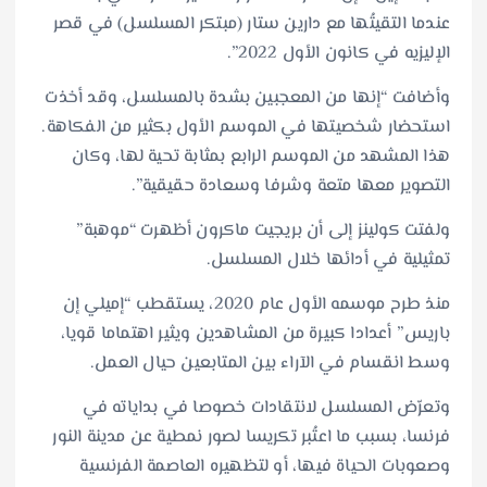
عندما التقيتُها مع دارين ستار (مبتكر المسلسل) في قصر
الإليزيه في كانون الأول 2022”.
وأضافت “إنها من المعجبين بشدة بالمسلسل، وقد أخذت
استحضار شخصيتها في الموسم الأول بكثير من الفكاهة.
هذا المشهد من الموسم الرابع بمثابة تحية لها، وكان
التصوير معها متعة وشرفا وسعادة حقيقية”.
ولفتت كولينز إلى أن بريجيت ماكرون أظهرت “موهبة”
تمثيلية في أدائها خلال المسلسل.
منذ طرح موسمه الأول عام 2020، يستقطب “إميلي إن
باريس” أعدادا كبيرة من المشاهدين ويثير اهتماما قويا،
وسط انقسام في الآراء بين المتابعين حيال العمل.
وتعرّض المسلسل لانتقادات خصوصا في بداياته في
فرنسا، بسبب ما اعتُبر تكريسا لصور نمطية عن مدينة النور
وصعوبات الحياة فيها، أو لتظهيره العاصمة الفرنسية