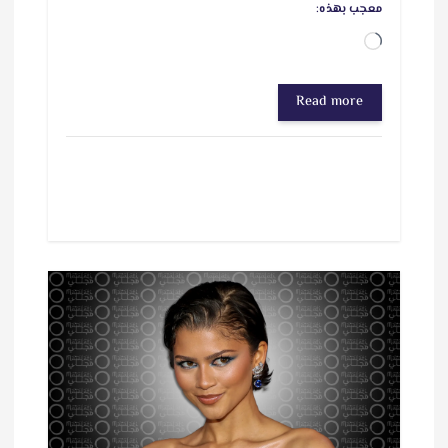
معجب بهذه:
ج
ا
Read more
ر
ي
ا
ل
ت
ح
م
ي
ل
…