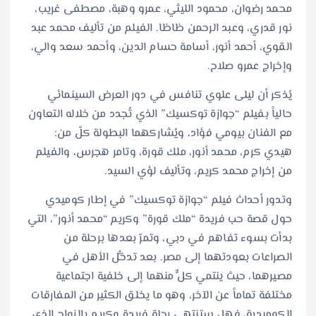
محمد رضوان، محمود الليثي، عمرو وهبة، مصطفى غريب،
نور قدري، وعبد الرحمن ظاظا. الفيلم من تأليف محمد عبد
القوي، أحمد أنور، أسامة حسام الدين، وأحمد سعد والي،
وإخراج عمرو صلاح.
يُذكر أن ليلى علوي تنافس في دور العرض السينمائي
حالياً بفيلم “جوازة توكسيك” الذي تُجدد من خلاله التعاون
مع الفنان بيومي فؤاد، ويُشاركهما البطولة كلّ من:
هيدي كرم، محمد أنور، ملك قورة، وتامر هجرس، والفيلم
من إخراج محمد كريم، وتأليف لؤي السيد.
وتدور أحداث فيلم “جوازة توكسيك” في إطار كوميدي
حول قصة حب فريدة “ملك قورة” وكريم “محمد أنور”، التي
بدأت بسوء تفاهم في دبي، وتمرّ بعدها برحلة من
الصراعات بعودتهما إلى مصر. بعد تدخُّل الأهل في
مصيرهما، حيث ينتمي كلٌّ منهما إلى خلفية اجتماعية
مختلفة تماماً عن الآخر، وهو ما يخلق الكثير من المفارقات
الكوميدية، فهل ستنتهي رحلة فريدة وكريم بالزواج الذي