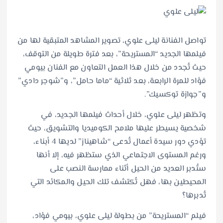
تواصل الفنانة ليلى علوي، تصوير المشاهد المتبقية لها من
فيلمها الجديد “المستريحة”، بعد فترة طويلة من التوقف،
حيث تُجدد من خلال هذا العمل التعاون مع الفنان بيومي
فؤاد للمرة الرابعة، بعد ثلاثية “ماما حامل”، و”شوجر دادي”
و”جوازة توكسيك”.
وتظهر ليلى علوي، خلال أحداث فيلمها الجديد، في
شخصية يسيطر عليها ملامح الكوميديا والتشويق، حيث
تؤدي دور سيدة أعمال تُدعى “شاهيناز” لديها 4 أبناء،
ورغم المستوى الاجتماعي الذي ستظهر فيه، إلا أنها
ستُدبر العديد من الحيل أثناء ممارسة النصب على
المحيطين بها، فهل تُكتشف تلك الحيل والمكائد التي
تُدبرها؟
فيلم “المستريحة” من بطولة ليلى علوي، بيومي فؤاد،