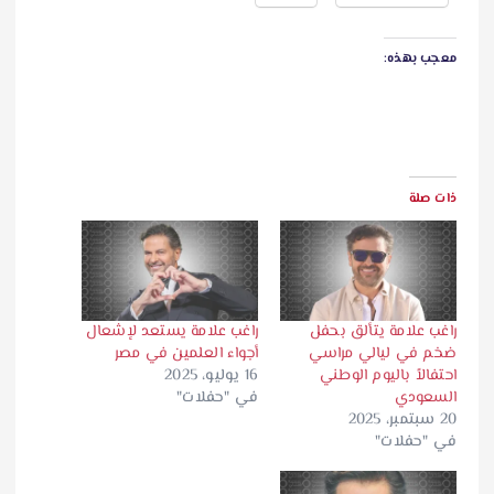
معجب بهذه:
ذات صلة
راغب علامة يتألق بحفل
راغب علامة يستعد لإشعال
ضخم في ليالي مراسي
أجواء العلمين في مصر
احتفالاً باليوم الوطني
16 يوليو، 2025
السعودي
في "حفلات"
20 سبتمبر، 2025
في "حفلات"