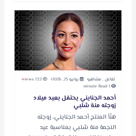
تفاعل
,
مشاهير
يوليو 25, 2026
722 views
1 minute Read
أحمد الجنايني يحتفل بعيد ميلاد
زوجته منة شلبي
هنّأ المنتج أحمد الجنايني، زوجته
النجمة منة شلبي بمناسبة عيد