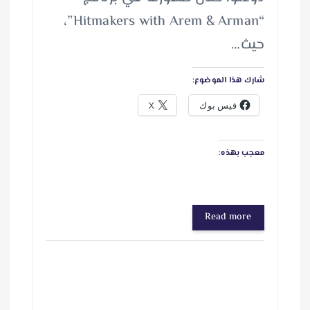
“Hitmakers with Arem & Arman”،
حيث…
شارك هذا الموضوع:
فيس بوك
X
معجب بهذه:
Read more