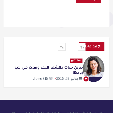
قد فاتك
مشاهير
بيرين سات تكشف كيف وقعت في حب
زوجها
يوليو 25, 2026
816 views
2