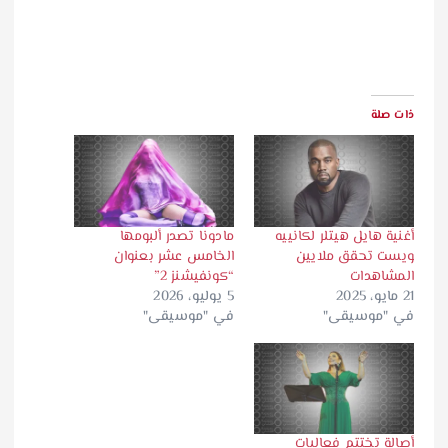
ذات صلة
أغنية هايل هيتلر لكانييه
مادونا تصدر ألبومها
ويست تحقق ملايين
الخامس عشر بعنوان
المشاهدات
“كونفيشنز 2”
21 مايو، 2025
5 يوليو، 2026
في "موسيقى"
في "موسيقى"
أصالة تختتم فعاليات