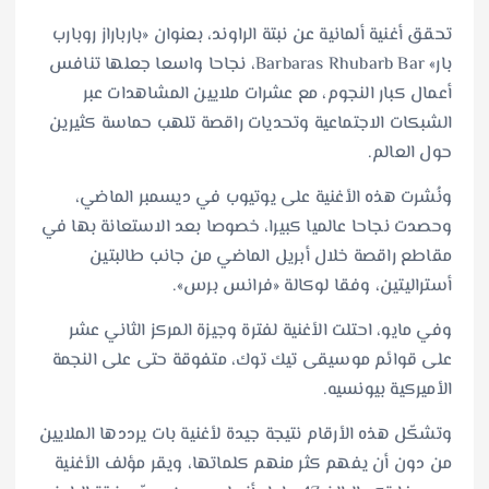
تحقق أغنية ألمانية عن نبتة الراوند، بعنوان «بارباراز روبارب
بار» Barbaras Rhubarb Bar، نجاحا واسعا جعلها تنافس
أعمال كبار النجوم، مع عشرات ملايين المشاهدات عبر
الشبكات الاجتماعية وتحديات راقصة تلهب حماسة كثيرين
حول العالم.
ونُشرت هذه الأغنية على يوتيوب في ديسمبر الماضي،
وحصدت نجاحا عالميا كبيرا، خصوصا بعد الاستعانة بها في
مقاطع راقصة خلال أبريل الماضي من جانب طالبتين
أستراليتين، وفقا لوكالة «فرانس برس».
وفي مايو، احتلت الأغنية لفترة وجيزة المركز الثاني عشر
على قوائم موسيقى تيك توك، متفوقة حتى على النجمة
الأميركية بيونسيه.
وتشكّل هذه الأرقام نتيجة جيدة لأغنية بات يرددها الملايين
من دون أن يفهم كثر منهم كلماتها، ويقر مؤلف الأغنية