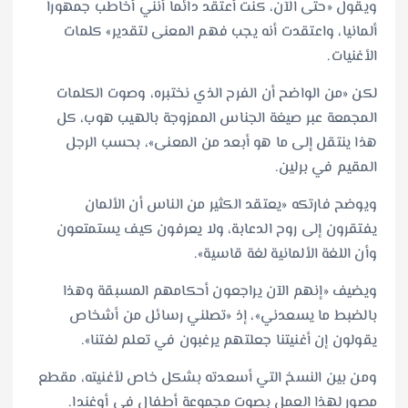
ويقول «حتى الآن، كنت أعتقد دائما أنني أخاطب جمهورا
ألمانيا، واعتقدت أنه يجب فهم المعنى لتقدير» كلمات
الأغنيات.
لكن «من الواضح أن الفرح الذي نختبره، وصوت الكلمات
المجمعة عبر صيغة الجناس الممزوجة بالهيب هوب، كل
هذا ينتقل إلى ما هو أبعد من المعنى»، بحسب الرجل
المقيم في برلين.
ويوضح فارتكه «يعتقد الكثير من الناس أن الألمان
يفتقرون إلى روح الدعابة، ولا يعرفون كيف يستمتعون
وأن اللغة الألمانية لغة قاسية».
ويضيف «إنهم الآن يراجعون أحكامهم المسبقة وهذا
بالضبط ما يسعدني»، إذ «تصلني رسائل من أشخاص
يقولون إن أغنيتنا جعلتهم يرغبون في تعلم لغتنا».
ومن بين النسخ التي أسعدته بشكل خاص لأغنيته، مقطع
مصور لهذا العمل بصوت مجموعة أطفال في أوغندا.