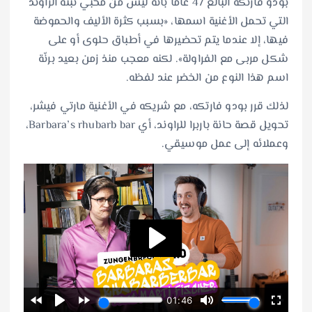
بودو فارتكه البالغ 47 عاما بأنه ليس من محبّي نبتة الراوند
التي تحمل الأغنية اسمها، «بسبب كثرة الأليف والحموضة
فيها، إلا عندما يتم تحضيرها في أطباق حلوى أو على
شكل مربى مع الفراولة». لكنه معجب منذ زمن بعيد برنّة
اسم هذا النوع من الخضر عند لفظه.
لذلك قرر بودو فارتكه، مع شريكه في الأغنية مارتي فيشر،
تحويل قصة حانة باربرا للراوند، أي Barbara’s rhubarb bar،
وعملائه إلى عمل موسيقي.