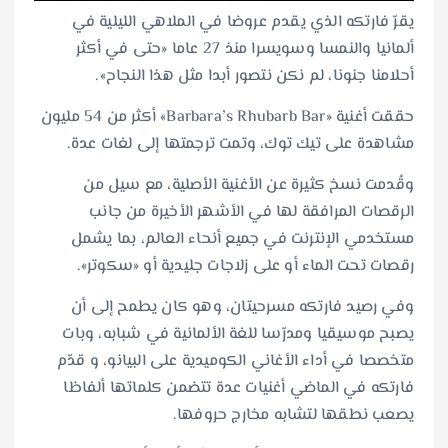
يقرّ فارتكه الذي يقدم عروضا في الملاهي الليلية في
ألمانيا والنمسا وسويسرا منذ 27 عاما «حتى في أكثر
أحلامنا جنونا، لم نكن نتصور أبدا مثل هذا النجاح».
حققت أغنية «Barbara’s Rhubarb Bar» أكثر من 54 مليون
مشاهدة على تيك توك، وتمت ترجمتها إلى لغات عدة.
وقُدمت نسخ كثيرة عن الأغنية الأصلية، مع سيل من
الرقصات المرافقة لها في الأشهر الأخيرة من جانب
مستخدمي الإنترنت في جميع أنحاء العالم، بما يشمل
رقصات تحت الماء أو على زلاجات جليدية أو «سكوتر».
وفي رصيد فارتكه مسرحيتان، وهو كان يطمح إلى أن
يصبح موسيقيا ومدرّسا للغة الألمانية في شبابه، وبات
متخصصا في أداء الأغاني الكوميدية على البيانو، و قدّم
فارتكه في الماضي أغنيات عدة تتضمن كلماتها ألفاظا
يصعب نطقها لتشابه مخارج حروفها.